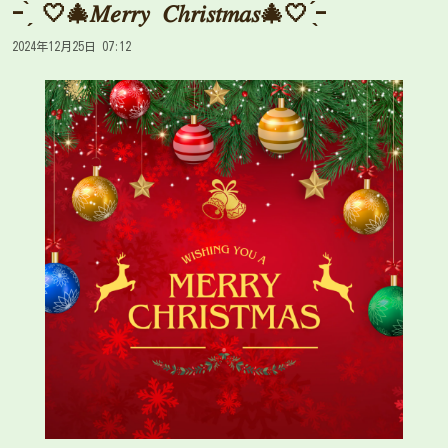
- ̗̀ 🤍🎄𝑀𝑒𝑟𝑟𝑦 𝐶ℎ𝑟𝑖𝑠𝑡𝑚𝑎𝑠🎄🤍 ̖́-
2024年12月25日 07:12